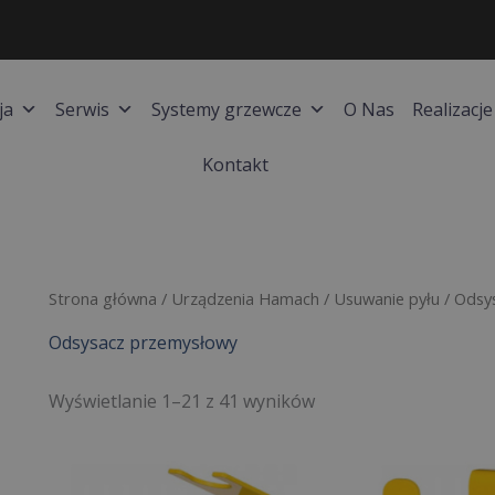
ja
Serwis
Systemy grzewcze
O Nas
Realizacje
Kontakt
Posortowane
Strona główna
/
Urządzenia Hamach
/
Usuwanie pyłu
/ Odsy
według
ceny:
Odsysacz przemysłowy
od
wysokiej
do
niskiej
Wyświetlanie 1–21 z 41 wyników