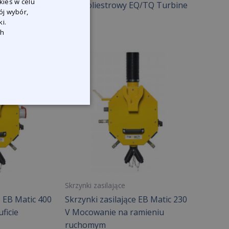
kies w celu
ntystatyczny
Filtr poliestrowy EQ/TQ Turbine
ój wybór,
i.
ch
Skrzynki zasilające
e EB Matic 400
Skrzynki zasilające EB Matic 230
ficie
V Mocowanie na ramieniu
ruchomym