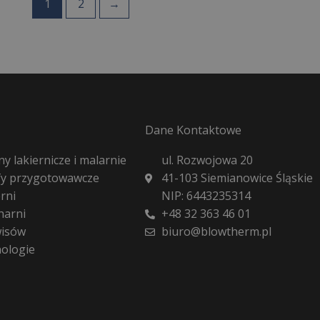
1
2
→
Dane Kontaktowe
y lakiernicze i malarnie
ul. Rozwojowa 20
fy przygotowawcze
41-103 Siemianowice Śląskie
rni
NIP: 6443235314
harni
+48 32 363 46 01
wisów
biuro@blowtherm.pl
nologie