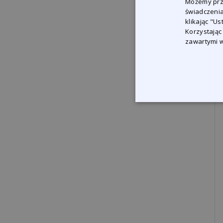
Możemy prze
świadczenia
klikając "U
Korzystając
zawartymi w