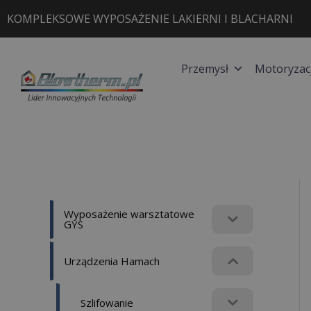
Przejdź
KOMPLEKSOWE WYPOSAŻENIE LAKIERNI I BLACHARNI
do
treści
Przemysł
Motoryzac
Wyposażenie warsztatowe
GYS
Urządzenia Hamach
Szlifowanie