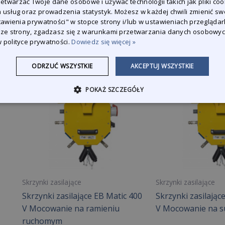
twarzać Twoje dane osobowe i używać technologii takich jak pliki coo
Filtr poliestrowy HCV 610 HQ
Poliestrowy filtr a
 usług oraz prowadzenia statystyk. Możesz w każdej chwili zmienić sw
EQ/TQ Turbine EX
stawienia prywatności" w stopce strony i/lub w ustawieniach przeglądark
 ze strony, zgadzasz się z warunkami przetwarzania danych osobowy
 polityce prywatności.
Dowiedz się więcej »
ODRZUĆ WSZYSTKIE
AKCEPTUJ WSZYSTKIE
POKAŻ SZCZEGÓŁY
Skrzynki zasilające
Skrzynki zasilające
Skrzynki zasilające EB Matic 400
Skrzynki zasilając
V Mocowanie na ramieniu
V Mocowanie na su
ruchomym