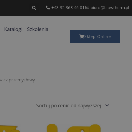
+48 32 363 46 01
biuro@blowtherm.pl
Katalogi
Szkolenia
Sklep Online
sacz przemysłowy