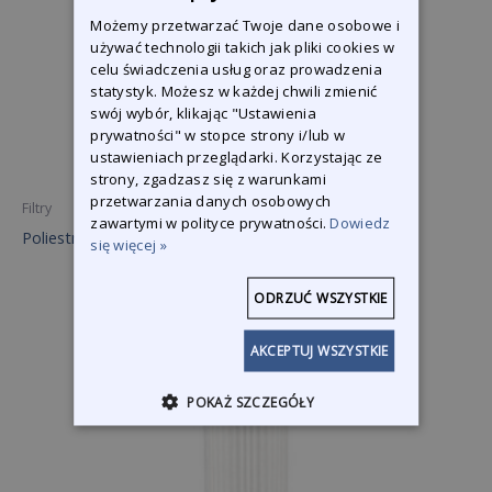
Możemy przetwarzać Twoje dane osobowe i
używać technologii takich jak pliki cookies w
celu świadczenia usług oraz prowadzenia
statystyk. Możesz w każdej chwili zmienić
swój wybór, klikając "Ustawienia
prywatności" w stopce strony i/lub w
ustawieniach przeglądarki. Korzystając ze
strony, zgadzasz się z warunkami
przetwarzania danych osobowych
Filtry
zawartymi w polityce prywatności.
Dowiedz
Poliestrowy filtr antystatyczny EQ/TQ Turbine EX
się więcej »
ODRZUĆ WSZYSTKIE
AKCEPTUJ WSZYSTKIE
POKAŻ SZCZEGÓŁY