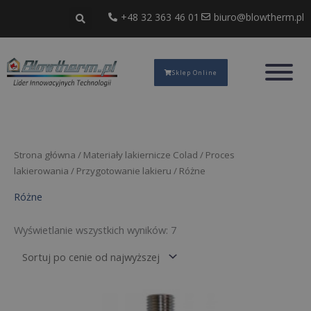
Przejdź
+48 32 363 46 01
biuro@blowtherm.pl
do
treści
Sklep Online
Posortowane
Strona główna
/
Materiały lakiernicze Colad
/
Proces
według
ceny:
lakierowania
/
Przygotowanie lakieru
/ Różne
od
wysokiej
Różne
do
niskiej
Wyświetlanie wszystkich wyników: 7