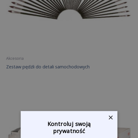
Akcesoria
Zestaw pędzli do detali samochodowych
×
Kontroluj swoją
prywatność