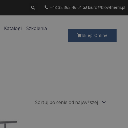
+48 32 363 46 01
biuro@blowtherm.pl
Katalogi
Szkolenia
Sklep Online