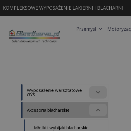
Przejdź
KOMPLEKSOWE WYPOSAŻENIE LAKIERNI I BLACHARNI
do
treści
Przemysł
Motoryzac
Wyposażenie warsztatowe
GYS
Akcesoria blacharskie
Młotki i wybijaki blacharskie