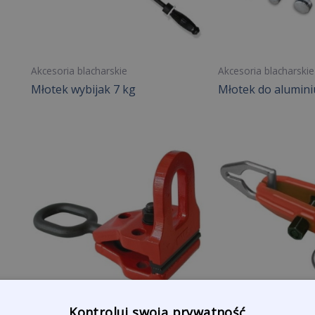
Akcesoria blacharskie
Akcesoria blacharskie
Młotek wybijak 7 kg
Młotek do alumini
Kontroluj swoją prywatność