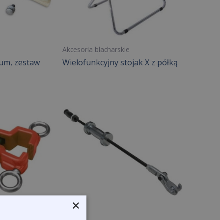
Akcesoria blacharskie
um, zestaw
Wielofunkcyjny stojak X z półką
×