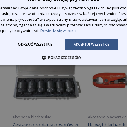
Akcesoria blacharskie
Akcesoria blacharskie
twarzać Twoje dane osobowe i używać technologii takich jak pliki coo
Klamra uniwersalna
Szczypce blachars
 usług oraz prowadzenia statystyk. Możesz w każdej chwili zmienić sw
dwukierunkowa o sile naciągu 6
mm z wewnętrzny
stawienia prywatności" w stopce strony i/lub w ustawieniach przeglądark
ton
 ze strony, zgadzasz się z warunkami przetwarzania danych osobowy
 polityce prywatności.
Dowiedz się więcej »
ODRZUĆ WSZYSTKIE
AKCEPTUJ WSZYSTKIE
POKAŻ SZCZEGÓŁY
Akcesoria blacharskie
Akcesoria blacharskie
Zestaw do robienia otworów w
Uchwyt blacharski