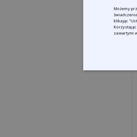
Możemy prze
świadczenia
klikając "U
Korzystając
zawartymi w