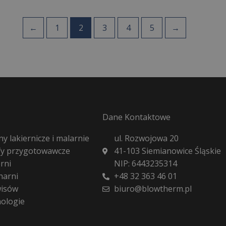
←
1
2
3
4
5
→
Dane Kontaktowe
y lakiernicze i malarnie
ul. Rozwojowa 20
fy przygotowawcze
41-103 Siemianowice Śląskie
rni
NIP: 6443235314
harni
+48 32 363 46 01
wisów
biuro@blowtherm.pl
nologie