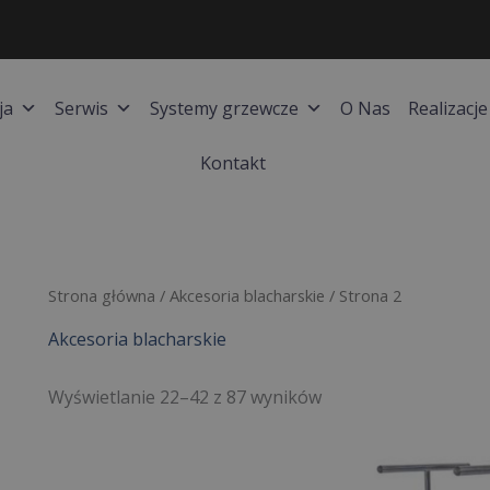
ja
Serwis
Systemy grzewcze
O Nas
Realizacje
Kontakt
Posortowane
Strona główna
/
Akcesoria blacharskie
/ Strona 2
według
ceny:
Akcesoria blacharskie
od
wysokiej
do
niskiej
Wyświetlanie 22–42 z 87 wyników