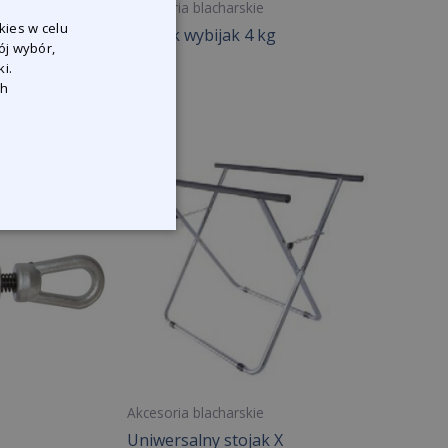
Akcesoria blacharskie
kies w celu
kie rozstaw 50
Młotek wybijak 4 kg
ój wybór,
m rowkiem
i.
ch
Akcesoria blacharskie
Uniwersalny stojak X